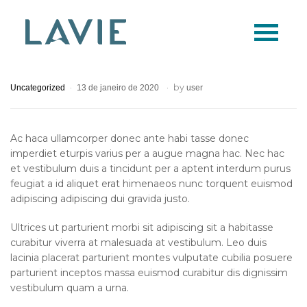
Logo
Lavie
by
Uncategorized
13 de janeiro de 2020
user
Ac haca ullamcorper donec ante habi tasse donec
imperdiet eturpis varius per a augue magna hac. Nec hac
et vestibulum duis a tincidunt per a aptent interdum purus
feugiat a id aliquet erat himenaeos nunc torquent euismod
adipiscing adipiscing dui gravida justo.
Ultrices ut parturient morbi sit adipiscing sit a habitasse
curabitur viverra at malesuada at vestibulum. Leo duis
lacinia placerat parturient montes vulputate cubilia posuere
parturient inceptos massa euismod curabitur dis dignissim
vestibulum quam a urna.