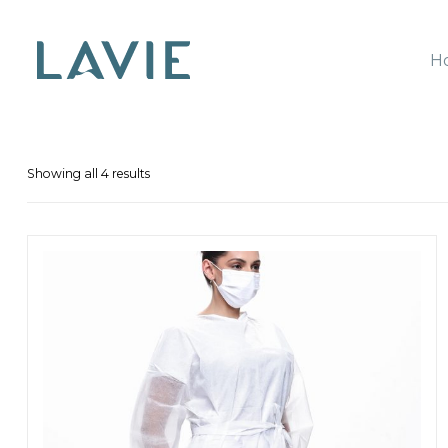
H
Lavie
Showing all 4 results