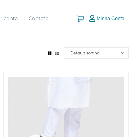
ar conta
Contato
Minha Conta