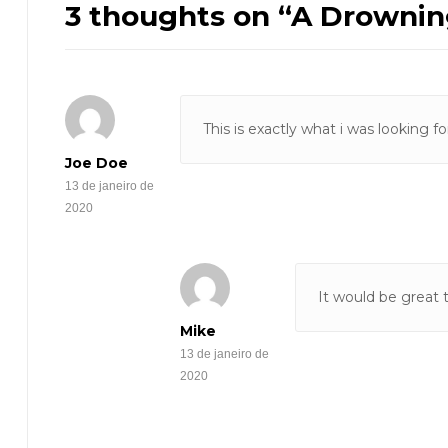
3 thoughts on “
A Drowning
This is exactly what i was looking f
Joe Doe
13 de janeiro de
2020
It would be great 
Mike
13 de janeiro de
2020