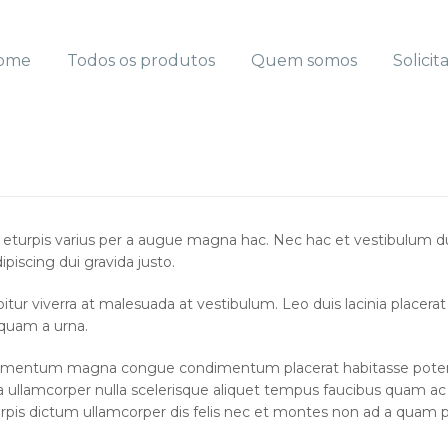
ome
Todos os produtos
Quem somos
Solicit
turpis varius per a augue magna hac. Nec hac et vestibulum dui
iscing dui gravida justo.
rabitur viverra at malesuada at vestibulum. Leo duis lacinia placer
 quam a urna.
ementum magna congue condimentum placerat habitasse potenti 
 a ullamcorper nulla scelerisque aliquet tempus faucibus quam a
rpis dictum ullamcorper dis felis nec et montes non ad a quam