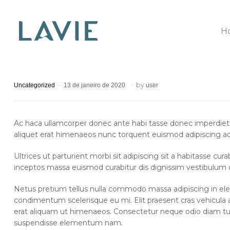
H
Lavie
by
Uncategorized
13 de janeiro de 2020
user
Ac haca ullamcorper donec ante habi tasse donec imperdiet e
aliquet erat himenaeos nunc torquent euismod adipiscing adip
Ultrices ut parturient morbi sit adipiscing sit a habitasse cu
inceptos massa euismod curabitur dis dignissim vestibulum
Netus pretium tellus nulla commodo massa adipiscing in el
condimentum scelerisque eu mi. Elit praesent cras vehicula
erat aliquam ut himenaeos. Consectetur neque odio diam tu
suspendisse elementum nam.