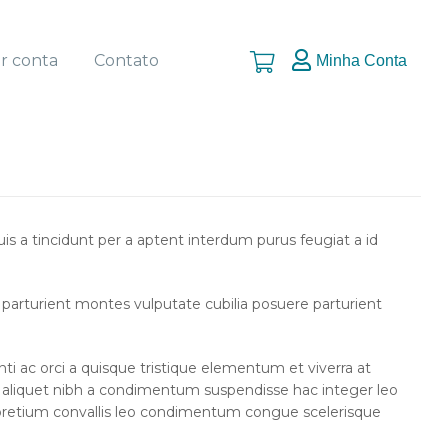
ar conta
Contato
Minha Conta
s a tincidunt per a aptent interdum purus feugiat a id
at parturient montes vulputate cubilia posuere parturient
ac orci a quisque tristique elementum et viverra at
c aliquet nibh a condimentum suspendisse hac integer leo
 pretium convallis leo condimentum congue scelerisque