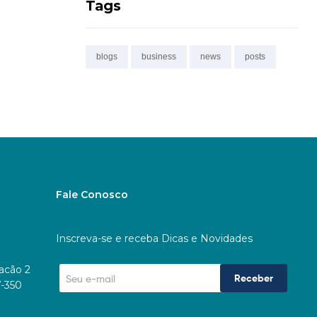
Tags
blogs
business
news
posts
Fale Conosco
Inscreva-se e receba Dicas e Novidades
racão 2
Receber
7-350