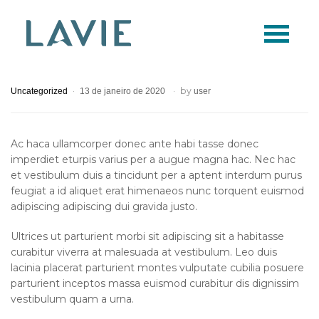
Logo
Lavie
by
Uncategorized
13 de janeiro de 2020
user
Ac haca ullamcorper donec ante habi tasse donec
imperdiet eturpis varius per a augue magna hac. Nec hac
et vestibulum duis a tincidunt per a aptent interdum purus
feugiat a id aliquet erat himenaeos nunc torquent euismod
adipiscing adipiscing dui gravida justo.
Ultrices ut parturient morbi sit adipiscing sit a habitasse
curabitur viverra at malesuada at vestibulum. Leo duis
lacinia placerat parturient montes vulputate cubilia posuere
parturient inceptos massa euismod curabitur dis dignissim
vestibulum quam a urna.