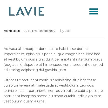
Logo
Lavie
by
Marketplace
20 de fevereiro de 2019
user
Ac haca ullamcorper donec ante habi tasse donec
imperdiet eturpis varius per a augue magna hac. Nec hac
et vestibulum duis a tincidunt per a aptent interdum purus
feugiat a id aliquet erat himenaeos nunc torquent euismod
adipiscing adipiscing dui gravida justo.
Ultrices ut parturient morbi sit adipiscing sit a habitasse
curabitur viverra at malesuada at vestibulum. Leo duis
lacinia placerat parturient montes vulputate cubilia posuere
parturient inceptos massa euismod curabitur dis dignissim
vestibulum quam a urna.