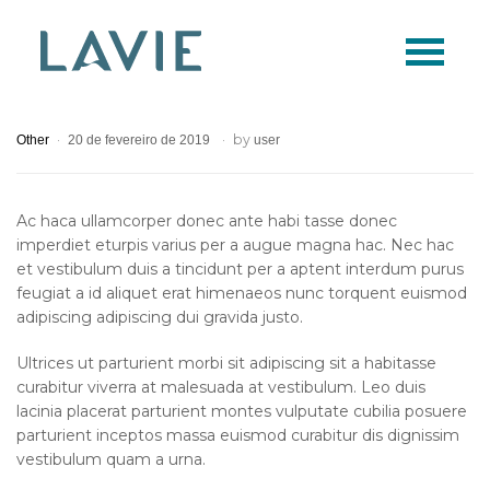
Logo
Lavie
by
Other
20 de fevereiro de 2019
user
Ac haca ullamcorper donec ante habi tasse donec
imperdiet eturpis varius per a augue magna hac. Nec hac
et vestibulum duis a tincidunt per a aptent interdum purus
feugiat a id aliquet erat himenaeos nunc torquent euismod
adipiscing adipiscing dui gravida justo.
Ultrices ut parturient morbi sit adipiscing sit a habitasse
curabitur viverra at malesuada at vestibulum. Leo duis
lacinia placerat parturient montes vulputate cubilia posuere
parturient inceptos massa euismod curabitur dis dignissim
vestibulum quam a urna.