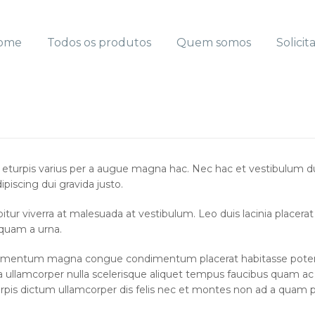
ome
Todos os produtos
Quem somos
Solicit
turpis varius per a augue magna hac. Nec hac et vestibulum dui
iscing dui gravida justo.
rabitur viverra at malesuada at vestibulum. Leo duis lacinia placer
 quam a urna.
ementum magna congue condimentum placerat habitasse potenti 
 a ullamcorper nulla scelerisque aliquet tempus faucibus quam a
rpis dictum ullamcorper dis felis nec et montes non ad a quam