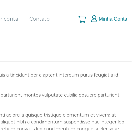
ar conta
Contato
Minha Conta
s a tincidunt per a aptent interdum purus feugiat a id
at parturient montes vulputate cubilia posuere parturient
ac orci a quisque tristique elementum et viverra at
c aliquet nibh a condimentum suspendisse hac integer leo
 pretium convallis leo condimentum congue scelerisque