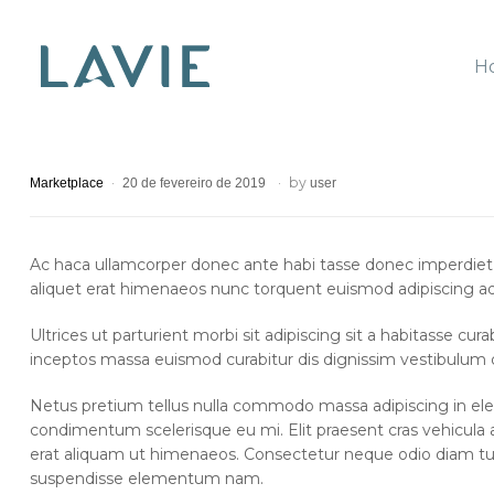
H
Lavie
by
Marketplace
20 de fevereiro de 2019
user
Ac haca ullamcorper donec ante habi tasse donec imperdiet e
aliquet erat himenaeos nunc torquent euismod adipiscing adip
Ultrices ut parturient morbi sit adipiscing sit a habitasse cu
inceptos massa euismod curabitur dis dignissim vestibulum
Netus pretium tellus nulla commodo massa adipiscing in el
condimentum scelerisque eu mi. Elit praesent cras vehicula
erat aliquam ut himenaeos. Consectetur neque odio diam tu
suspendisse elementum nam.